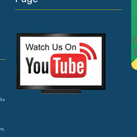
લિક
ાલ,