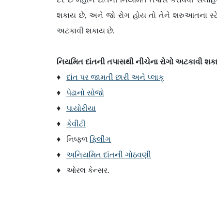
શકાય છે, અને જો રોગ હોય તો તેને શરુઆતના સ્ટ
અટકાવી શકાય છે.
નિયમિત દાંતની તપાસથી નીચેના રોગો અટકાવી શક
♦
દાંત પર જામતી છારી અને પ્લાક્
♦
પેઢાનો સોજો
♦
પાયોરીયા
♦
કેવીટી
♦
નિષ્ફળ
ફિલીંગ
♦
અનિયમિત દાંતની ગોઠવણી
♦
ઓરલ કેન્સર.