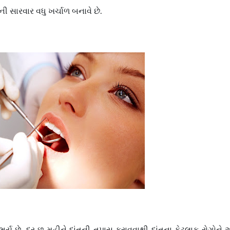
ેની સારવાર વધુ ખર્ચાળ બનાવે છે.
યુ છે. દર છ મહીને દાંતની તપાસ કરાવવાથી દાંતના કેટલાક રોગોને