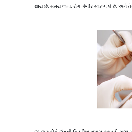
થાય છે, સમય જતા,
રોગ ગંભીર સ્વ
રૂ
પ લે છે, અને ત
દર છ મહીને દાંતની નિયમિત તપાસ કરાવવી સલાહભર્