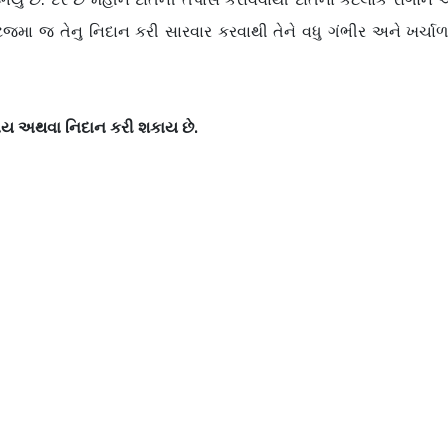
ેજમા જ તેનુ નિદાન કરી સારવાર કરવાથી તેને વધુ ગંભીર અને ખર્ચ
ાય અથવા નિદાન કરી શકાય છે.