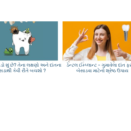
ડો શું છે? તેના લક્ષણો અને દાંતના
ડેન્ટલ ઈમ્પ્લાન્ટ - ગુમાવેલા દાંત ફ
સડાથી કેવી રીતે બચશો ?
બેસાડવા માટેનો શ્રેષ્ઠ ઉપાય