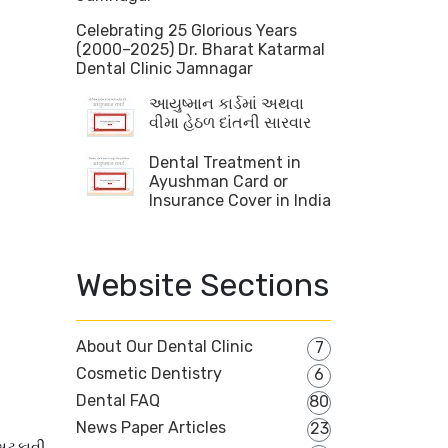
Celebrating 25 Glorious Years
(2000–2025) Dr. Bharat Katarmal
Dental Clinic Jamnagar
આયુષ્માન કાર્ડમાં અથવા
વીમા હેઠળ દાંતની સારવાર
Dental Treatment in
Ayushman Card or
Insurance Cover in India
Website Sections
About Our Dental Clinic
7
Cosmetic Dentistry
6
Dental FAQ
80
News Paper Articles
23
 અટકાવી