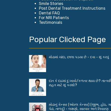
Smile Stories
Post Dental Treatment Instructions
Dental FAQ
For NRI Patients
Testimonials
Popular Clicked Page
મોઢામાં ચાંદા, છાલા પડયા છે - દવા - શું કરવું
દાંત કે દાઢમાં દુ:ખાવો/કળતર થાય છે? તાત્કા
રાહત માટે શું કરશો?
મોઢાનું કેન્સર (ઓરલ કેન્સર) (જીભ, હોઠ, ગ
પેઢાં, તાળવું) - લક્ષણો, સારવાર અને નિવારણ