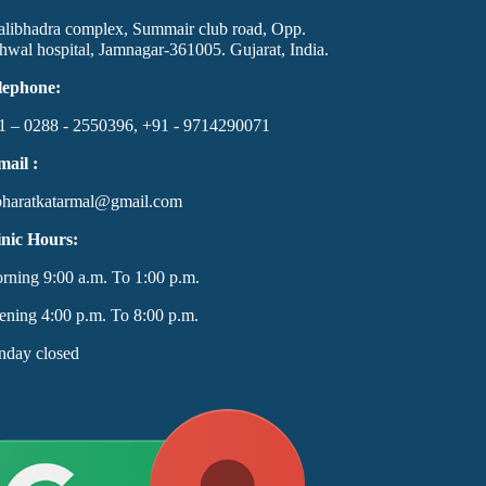
alibhadra complex, Summair club road, Opp.
hwal hospital, Jamnagar-361005. Gujarat, India.
lephone:
1 – 0288 - 2550396, +91 - 9714290071
mail :
bharatkatarmal@gmail.com
inic Hours:
rning 9:00 a.m. To 1:00 p.m.
ening 4:00 p.m. To 8:00 p.m.
nday closed