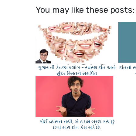
You may like these posts:
ગુજરાતી ડેન્ટલ બ્લોગ - સ્વસ્થ દાંત અને
દાંતનો સ
સુંદર સ્મિતને સમર્પિત
કોઈ વ્યસન નથી, બે ટાઇમ બ્રશ કરું છું
છતાં મારા દાંત કેમ સડે છે.