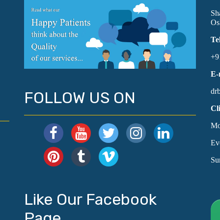
Sh
Os
Te
+9
E-
dr
FOLLOW US ON
Cl
Mo
Ev
Su
Like Our Facebook
Page