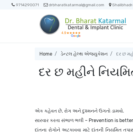
9714290071
drbharatkatarmal@gmail.com
Shalibhadr
Home
ડેન્ટલ હેલ્થ એજ્યુકેશન
દર છ મહી
દર છ મહીને નિયમિત
એક કહેવત છે, રોગ અને દુશ્મનને ઉગતો ડામવો.
સારવાર કરતા સંભાળ ભલી – Prevention is bette
દાંતના રોગોને અટકાવવા માટે દાંતની નિયમિત તપા