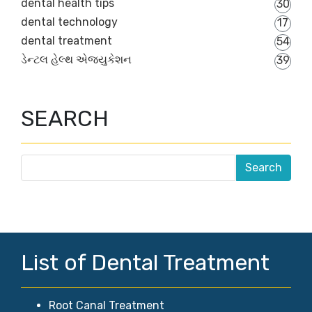
dental health tips
30
dental technology
17
dental treatment
54
ડેન્ટલ હેલ્થ એજ્યુકેશન
39
SEARCH
List of Dental Treatment
Root Canal Treatment