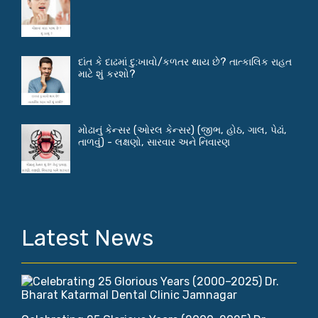
દાંત કે દાઢમાં દુ:ખાવો/કળતર થાય છે? તાત્કાલિક રાહત
માટે શું કરશો?
મોઢાનું કેન્સર (ઓરલ કેન્સર) (જીભ, હોઠ, ગાલ, પેઢાં,
તાળવું) - લક્ષણો, સારવાર અને નિવારણ
Latest News