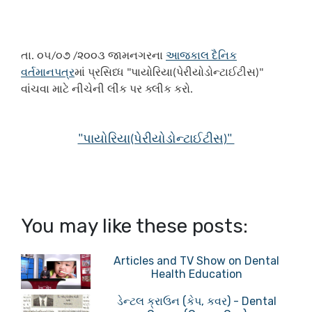
તા. ૦૫/૦૭ /૨૦૦૩ જામનગરના
આજકાલ દૈનિક
વર્તમાનપત્ર
માં પ્રસિધ્ધ "પાયોરિયા(પેરીયોડોન્ટાઈટીસ)"
વાંચવા માટે નીચેની લીંક પર ક્લીક કરો.
"પાયોરિયા(પેરીયોડોન્ટાઈટીસ)"
You may like these posts:
Articles and TV Show on Dental
Health Education
ડેન્ટલ ક્રાઉન (કેપ, કવર) - Dental